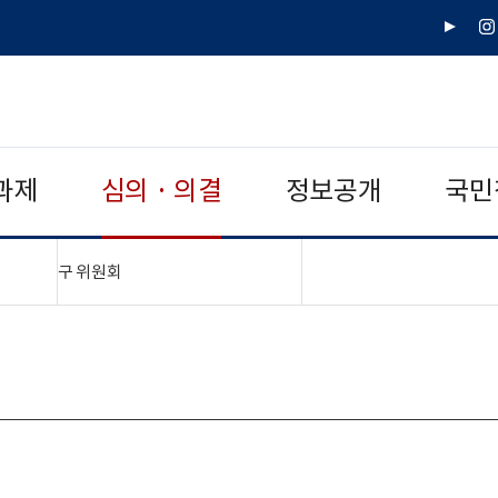
유
인
튜
스
브
타
그
램
과제
심의 · 의결
정보공개
국민
"접기,펼치기"
구 위원회