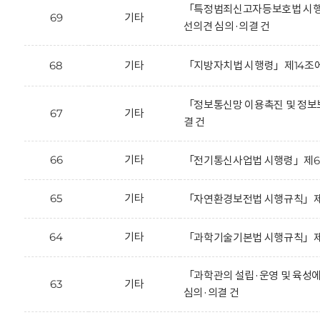
「특정범죄신고자등보호법 시행규칙」
69
기타
선의견 심의·의결 건
68
기타
「지방자치법 시행령」제14조에
「정보통신망 이용촉진 및 정보보
67
기타
결 건
66
기타
「전기통신사업법 시행령」제65조의
65
기타
「자연환경보전법 시행규칙」제35
64
기타
「과학기술기본법 시행규칙」제2조
「과학관의 설립·운영 및 육성에 
63
기타
심의·의결 건