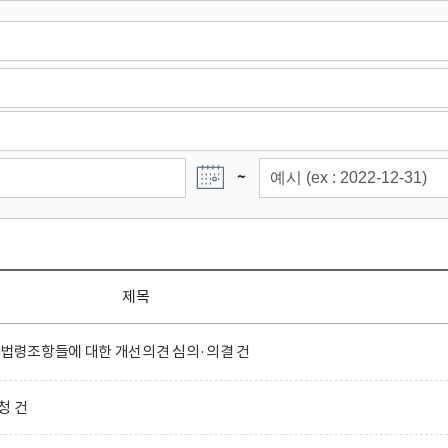
~
제목
 법령조항들에 대한 개선의견 심의·의결 건
청 건