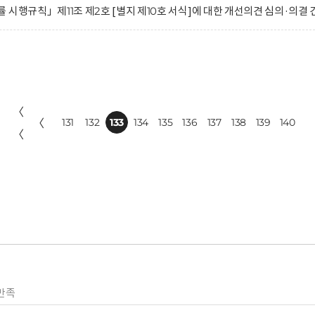
시행규칙」제11조 제2호 [별지 제10호 서식]에 대한 개선의견 심의·의결 
〈
〈
131
132
133
134
135
136
137
138
139
140
〈
만족