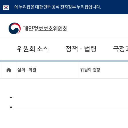
이 누리집은 대한민국 공식 전자정부 누리집입니다.
개
인
위원회 소식
정책 · 법령
국정
정
보
"접기,펼치기"
"접기,펼치기"
심의 · 의결
위원회 결정
보
호
-
위
원