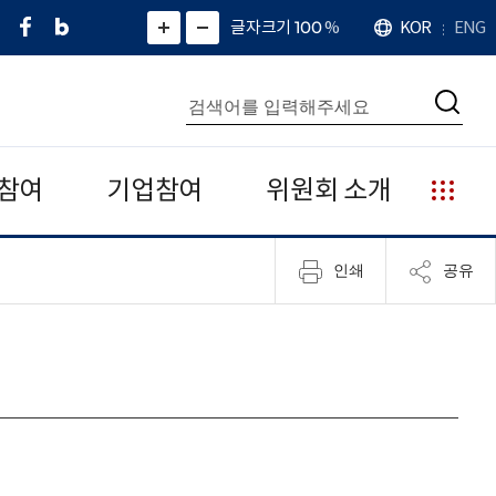
페
네
X
확
글자크기 100
%
KOR
ENG
언
화
화
이
이
(
대
어
면
면
스
버
트
수
확
축
북
블
위
대
통
소
치
검
로
터
합
색
그
)
검
색
참여
기업참여
위원회 소개
누
리
집
인쇄
공유
안
내