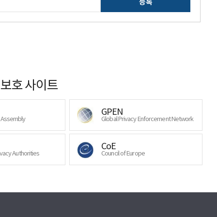
등록
보호 사이트
GPEN
y Assembly
Global Privacy Enforcement Network
CoE
ivacy Authorities
Council of Europe