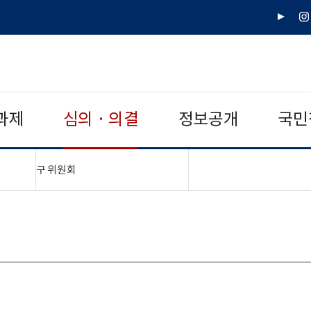
유
인
튜
스
브
타
그
램
과제
심의 · 의결
정보공개
국민
"접기,펼치기"
구 위원회