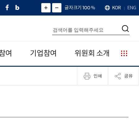
페
네
X
확
글자크기 100
%
KOR
ENG
언
화
화
이
이
(
대
어
면
면
스
버
트
수
확
축
북
블
위
대
통
소
치
검
로
터
합
색
그
)
검
색
참여
기업참여
위원회 소개
누
리
집
인쇄
공유
안
내