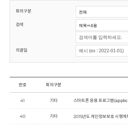
회
회의구분
검색
의결일
번호
회의구분
41
기타
스마트폰 응용 프로그램(applic
40
기타
2015년도 개인정보보호 시행계획