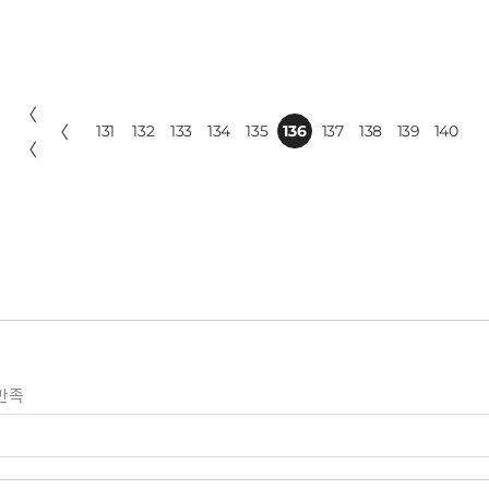
〈
〈
131
132
133
134
135
136
137
138
139
140
〈
만족