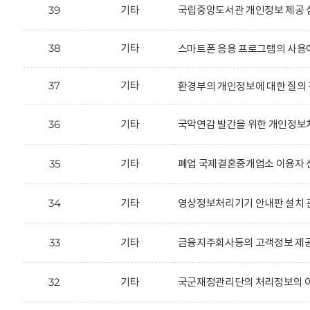
39
기타
국립중앙도서관 개인정보 제공 
38
기타
스마트폰 응용 프로그램의 사용
37
기타
환경부의 개인정보에 대한 질의 
36
기타
국악연감 발간을 위한 개인정보처
35
기타
폐업 국제결혼중개업소 이용자 신
34
기타
영상정보처리기기 안내판 설치 
33
기타
금융지주회사등의 고객정보 제공
32
기타
국군재정관리단의 처리정보의 이