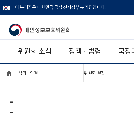
이 누리집은 대한민국 공식 전자정부 누리집입니다.
개
인
위원회 소식
정책 · 법령
국정
정
보
"접기,펼치기"
"접기,펼치기"
심의 · 의결
위원회 결정
보
호
-
위
원