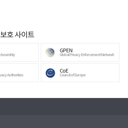
보호 사이트
GPEN
y Assembly
Global Privacy Enforcement Network
CoE
ivacy Authorities
Council of Europe