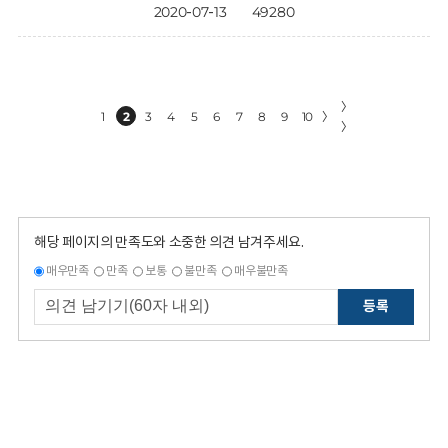
2020-07-13
49280
〉
1
2
3
4
5
6
7
8
9
10
〉
〉
해당 페이지의 만족도와 소중한 의견 남겨주세요.
매우만족
만족
보통
불만족
매우불만족
등록