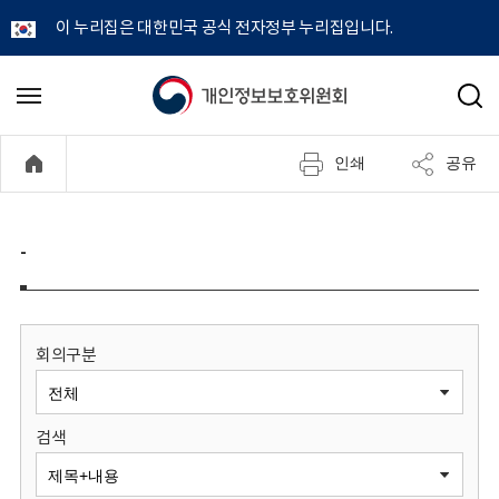
이 누리집은 대한민국 공식 전자정부 누리집입니다.
개
메
검
뉴
색
인
열
인쇄
공유
기
정
보
-
보
호
회의구분
위
검색
원