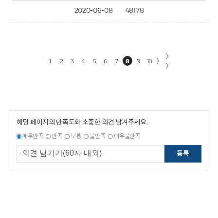
2020-06-08
48178
〉
1
2
3
4
5
6
7
8
9
10
〉
〉
해당 페이지의 만족도와 소중한 의견 남겨주세요.
매우만족
만족
보통
불만족
매우불만족
등록