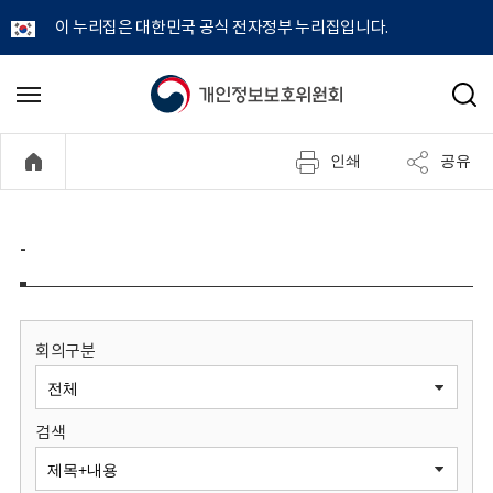
이 누리집은 대한민국 공식 전자정부 누리집입니다.
개
메
검
뉴
색
인
열
인쇄
공유
기
정
보
-
보
호
회의구분
위
검색
원