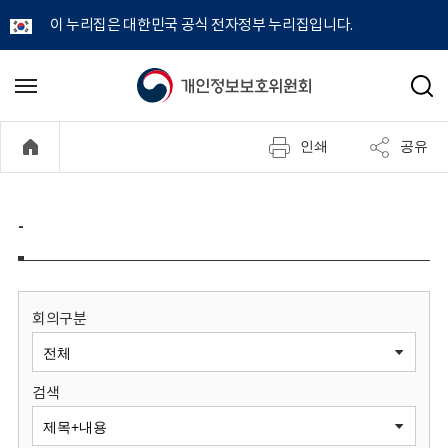
이 누리집은 대한민국 공식 전자정부 누리집입니다.
개
메
검
뉴
색
인
열
인쇄
공유
기
정
보
-
보
호
회의구분
위
검색
원