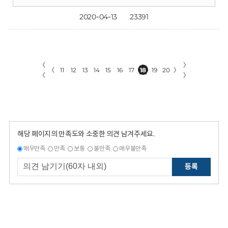
2020-04-13
23391
〈
〉
〈
11
12
13
14
15
16
17
18
19
20
〉
〈
〉
해당 페이지의 만족도와 소중한 의견 남겨주세요.
매우만족
만족
보통
불만족
매우불만족
등록