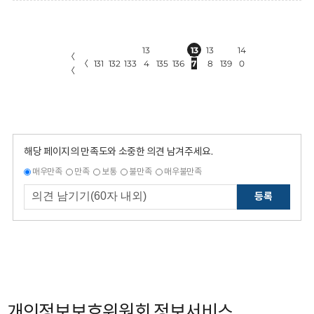
13
13
13
14
〈
〈
131
132
133
4
135
136
7
8
139
0
〈
해당 페이지의 만족도와 소중한 의견 남겨주세요.
매우만족
만족
보통
불만족
매우불만족
등록
개인정보보호위원회 정보서비스