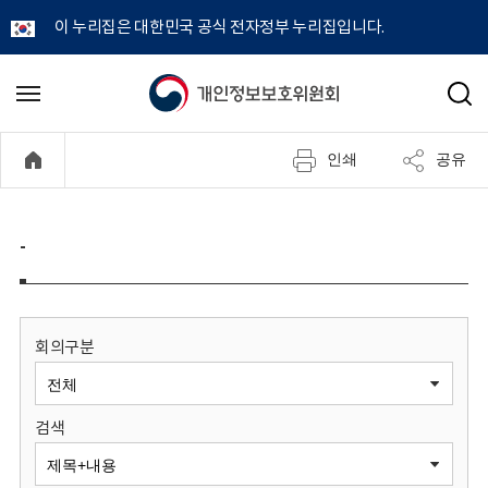
이 누리집은 대한민국 공식 전자정부 누리집입니다.
개
메
검
뉴
색
인
열
인쇄
공유
기
정
보
-
보
호
회의구분
위
검색
원