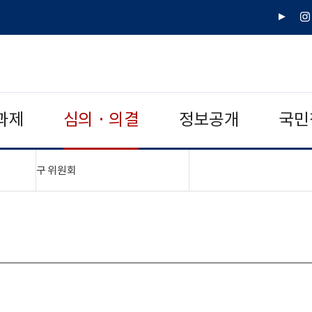
유
인
튜
스
브
타
그
램
과제
심의 · 의결
정보공개
국민
"접기,펼치기"
구 위원회