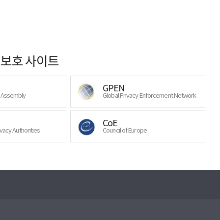
보호 사이트
GPEN
y Assembly
Global Privacy Enforcement Network
CoE
ivacy Authorities
Council of Europe