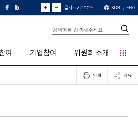
페
네
X
확
글자크기 100
%
KOR
ENG
언
화
화
이
이
(
대
어
면
면
스
버
트
수
확
축
북
블
위
대
통
소
치
검
로
터
합
색
그
)
검
색
참여
기업참여
위원회 소개
누
리
집
인쇄
공유
안
내