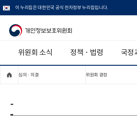
이 누리집은 대한민국 공식 전자정부 누리집입니다.
개
인
위원회 소식
정책 · 법령
국정
정
보
"접기,펼치기"
"접기,펼치기"
심의 · 의결
위원회 결정
보
호
-
위
원