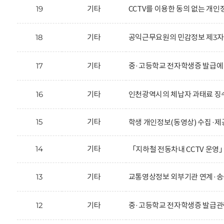
19
기타
CCTV를 이용한 동의 없는 개
18
기타
공익근무요원의 민감정보 제3자 
17
기타
중·고등학교 전자학생증 발급에
16
기타
인천광역시의 체납자 과태료 징수
15
기타
학생 개인정보(동영상) 수집·제
14
기타
「지하철 전동차내 CCTV 운영
13
기타
교통영상정보 외부기관 연계·송
12
기타
중·고등학교 전자학생증 발급관