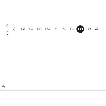
〈
〈
131
132
133
134
135
136
137
138
139
140
〈
만족