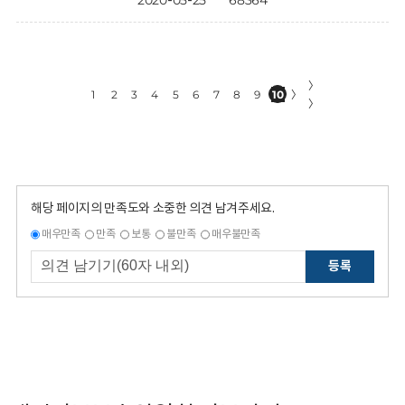
2020-05-25
68364
〉
1
2
3
4
5
6
7
8
9
10
〉
〉
해당 페이지의 만족도와 소중한 의견 남겨주세요.
매우만족
만족
보통
불만족
매우불만족
등록