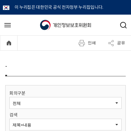
이 누리집은 대한민국 공식 전자정부 누리집입니다.
개
메
검
뉴
색
인
열
인쇄
공유
기
정
보
-
보
호
회의구분
위
검색
원