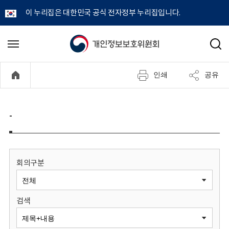
이 누리집은 대한민국 공식 전자정부 누리집입니다.
개
메
검
뉴
색
인
열
인쇄
공유
기
정
보
-
보
호
회의구분
위
검색
원