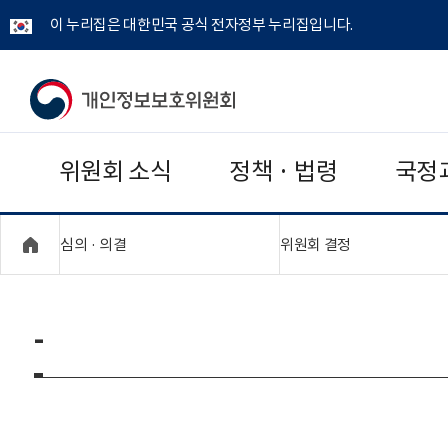
이 누리집은 대한민국 공식 전자정부 누리집입니다.
개
인
위원회 소식
정책 · 법령
국정
정
보
"접기,펼치기"
"접기,펼치기"
심의 · 의결
위원회 결정
보
호
-
위
원