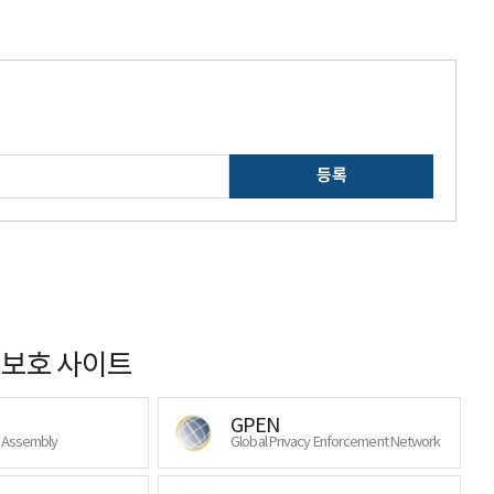
등록
보호 사이트
GPEN
y Assembly
Global Privacy Enforcement Network