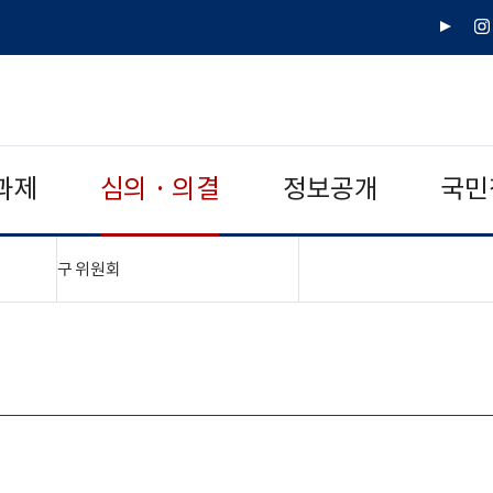
유
인
튜
스
브
타
그
램
과제
심의 · 의결
정보공개
국민
"접기,펼치기"
구 위원회