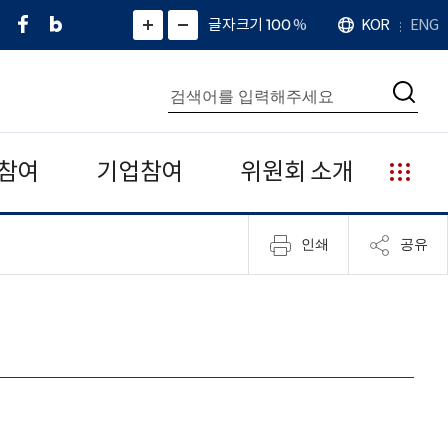
페
네
X
확
글자크기 100
%
KOR
ENG
언
화
화
이
이
(
대
어
면
면
스
버
트
수
확
축
북
블
위
대
통
소
치
검
로
터
합
색
그
)
검
색
참여
기업참여
위원회 소개
누
리
집
인쇄
공유
안
내