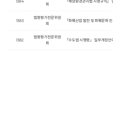
1384
「해양환경관리법 시행규칙」 
회
법령평가전문위원
1383
「화훼산업 발전 및 화훼문화 
회
법령평가전문위원
1382
「수도법 시행령」 일부개정안에
회