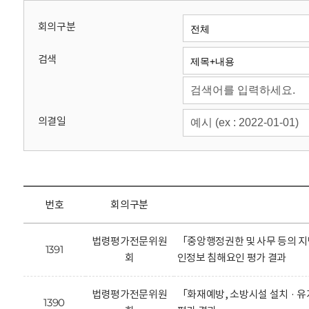
회
회의구분
검색
의결일
번호
회의구분
법령평가전문위원
「중앙행정권한 및 사무 등의 지
1391
회
인정보 침해요인 평가 결과
법령평가전문위원
「화재예방, 소방시설 설치 · 
1390