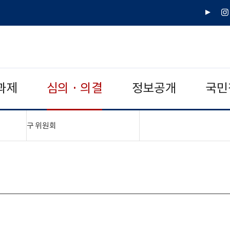
유
인
튜
스
브
타
그
램
과제
심의 · 의결
정보공개
국민
"접기,펼치기"
구 위원회