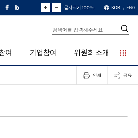
페
네
X
확
글자크기 100
%
KOR
ENG
언
화
화
이
이
(
대
어
면
면
스
버
트
수
확
축
북
블
위
대
통
소
치
검
로
터
합
색
그
)
검
색
참여
기업참여
위원회 소개
누
리
집
인쇄
공유
안
내