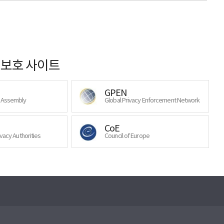
보호 사이트
GPEN
y Assembly
Global Privacy Enforcement Network
CoE
ivacy Authorities
Council of Europe