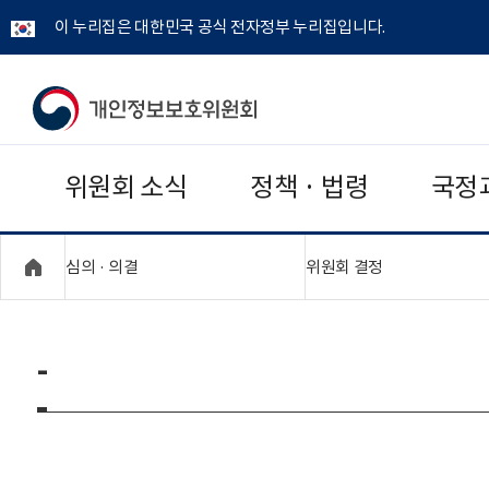
이 누리집은 대한민국 공식 전자정부 누리집입니다.
개
인
위원회 소식
정책 · 법령
국정
정
보
"접기,펼치기"
"접기,펼치기"
심의 · 의결
위원회 결정
보
호
-
위
원