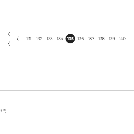
〈
〈
131
132
133
134
135
136
137
138
139
140
〈
만족