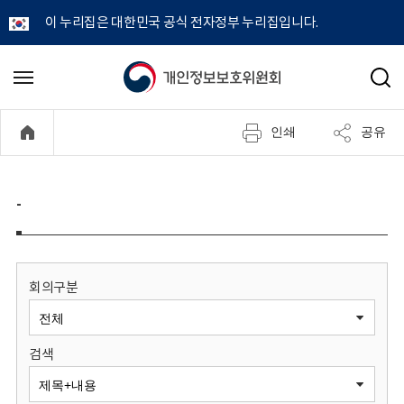
이 누리집은 대한민국 공식 전자정부 누리집입니다.
개
메
검
뉴
색
인
열
인쇄
공유
기
정
보
-
보
호
회의구분
위
검색
원