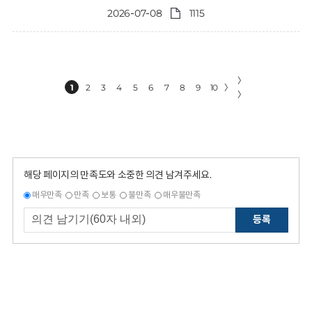
2026-07-08
1115
〉
1
2
3
4
5
6
7
8
9
10
〉
〉
해당 페이지의 만족도와 소중한 의견 남겨주세요.
매우만족
만족
보통
불만족
매우불만족
등록