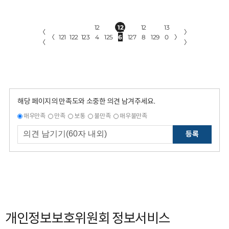
12
12
12
13
〈
〉
〈
121
122
123
4
125
6
127
8
129
0
〉
〈
〉
해당 페이지의 만족도와 소중한 의견 남겨주세요.
매우만족
만족
보통
불만족
매우불만족
등록
개인정보보호위원회 정보서비스