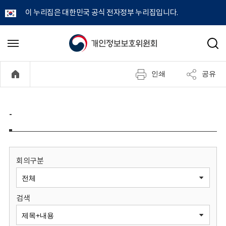
이 누리집은 대한민국 공식 전자정부 누리집입니다.
개
메
검
뉴
색
인
열
인쇄
공유
기
정
보
-
보
호
회의구분
위
검색
원