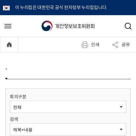
이 누리집은 대한민국 공식 전자정부 누리집입니다.
개
메
검
뉴
색
인
열
인쇄
공유
기
정
보
-
보
호
회의구분
위
검색
원