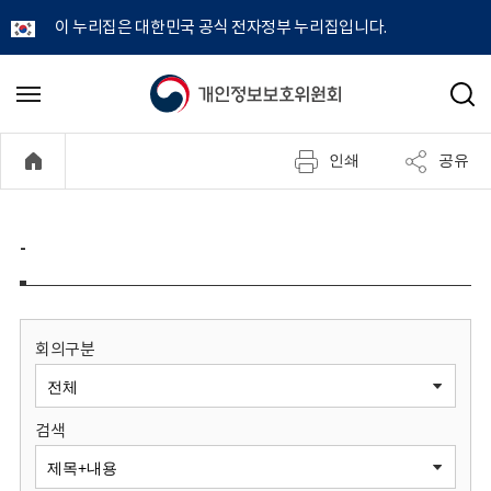
이 누리집은 대한민국 공식 전자정부 누리집입니다.
개
메
검
뉴
색
인
열
인쇄
공유
기
정
보
-
보
호
회의구분
위
검색
원