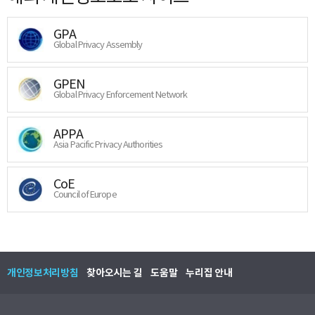
GPA
Global Privacy Assembly
GPEN
Global Privacy Enforcement Network
APPA
Asia Pacific Privacy Authorities
CoE
Council of Europe
개인정보처리방침
찾아오시는 길
도움말
누리집 안내