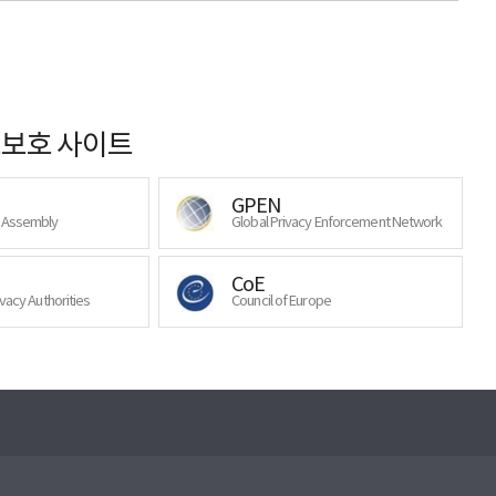
보호 사이트
GPEN
y Assembly
Global Privacy Enforcement Network
CoE
ivacy Authorities
Council of Europe