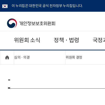
이 누리집은 대한민국 공식 전자정부 누리집입니다.
개
인
위원회 소식
정책 · 법령
국정
정
보
"접기,펼치기"
"접기,펼치기"
심의 · 의결
위원회 결정
보
호
-
위
원