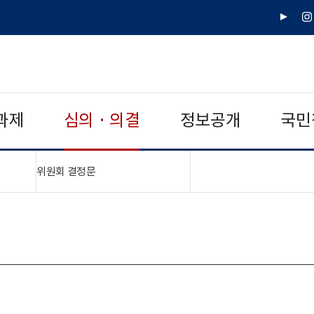
유
인
튜
스
브
타
그
램
과제
심의 · 의결
정보공개
국민
"접기,펼치기"
위원회 결정문