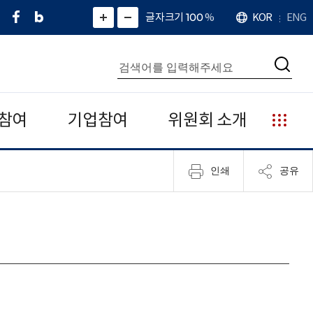
페
네
X
확
글자크기 100
%
KOR
ENG
언
화
화
이
이
(
대
어
면
면
스
버
트
수
확
축
북
블
위
대
통
소
치
검
로
터
합
색
그
)
검
색
참여
기업참여
위원회 소개
누
리
집
인쇄
공유
안
내