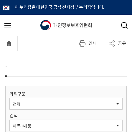
이 누리집은 대한민국 공식 전자정부 누리집입니다.
개
메
검
뉴
색
인
열
인쇄
공유
기
정
보
-
보
호
회의구분
위
검색
원