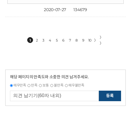
2020-07-27
134679
〉
1
2
3
4
5
6
7
8
9
10
〉
〉
해당 페이지의 만족도와 소중한 의견 남겨주세요.
매우만족
만족
보통
불만족
매우불만족
등록