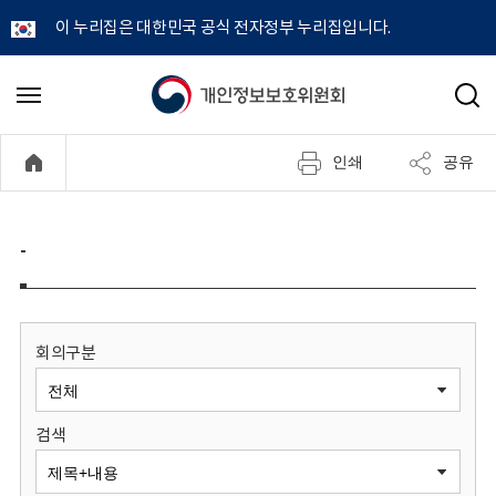
이 누리집은 대한민국 공식 전자정부 누리집입니다.
개
메
검
뉴
색
인
열
인쇄
공유
기
정
보
-
보
호
회의구분
위
검색
원