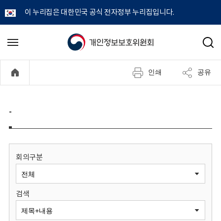
이 누리집은 대한민국 공식 전자정부 누리집입니다.
개
메
검
뉴
색
인
열
인쇄
공유
기
정
보
-
보
호
회의구분
위
검색
원