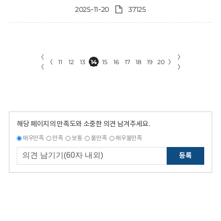
2025-11-20
37125
〈
〉
〈
11
12
13
14
15
16
17
18
19
20
〉
〈
〉
해당 페이지의 만족도와 소중한 의견 남겨주세요.
매우만족
만족
보통
불만족
매우불만족
등록