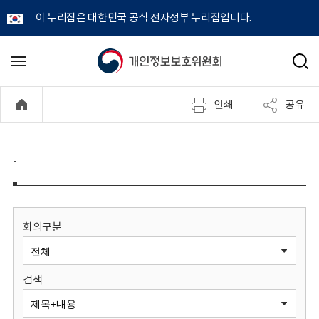
이 누리집은 대한민국 공식 전자정부 누리집입니다.
개
메
검
뉴
색
인
열
인쇄
공유
기
정
보
-
보
호
회의구분
위
검색
원