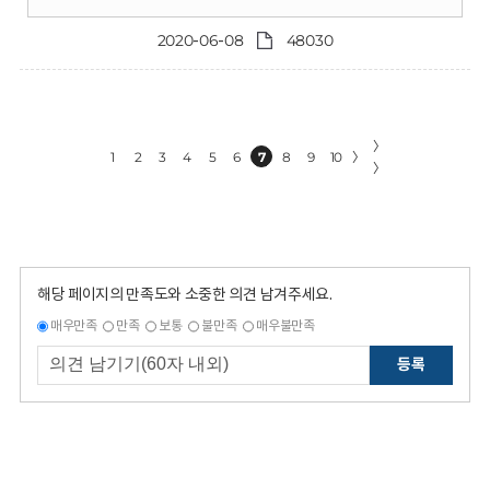
2020-06-08
48030
〉
1
2
3
4
5
6
7
8
9
10
〉
〉
해당 페이지의 만족도와 소중한 의견 남겨주세요.
매우만족
만족
보통
불만족
매우불만족
등록