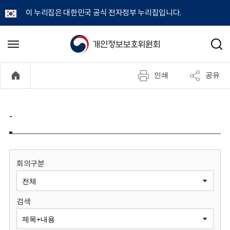
이 누리집은 대한민국 공식 전자정부 누리집입니다.
개
메
검
뉴
색
인
열
인쇄
공유
기
정
보
-
보
호
회의구분
위
검색
원