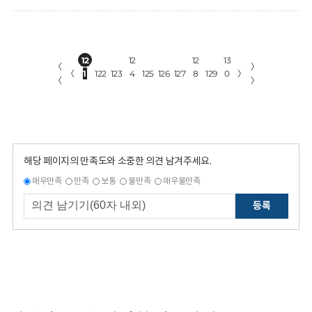
12
12
12
13
〈
〉
〈
1
122
123
4
125
126
127
8
129
0
〉
〈
〉
해당 페이지의 만족도와 소중한 의견 남겨주세요.
매우만족
만족
보통
불만족
매우불만족
등록