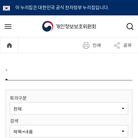
이 누리집은 대한민국 공식 전자정부 누리집입니다.
개
메
검
뉴
색
인
열
인쇄
공유
기
정
보
-
보
호
회의구분
위
검색
원