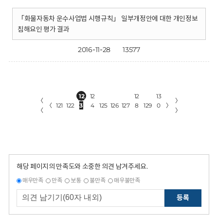
「화물자동차 운수사업법 시행규칙」 일부개정안에 대한 개인정보
침해요인 평가 결과
2016-11-28
13577
12
12
12
13
〈
〉
〈
121
122
3
4
125
126
127
8
129
0
〉
〈
〉
해당 페이지의 만족도와 소중한 의견 남겨주세요.
매우만족
만족
보통
불만족
매우불만족
등록