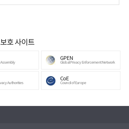
보호 사이트
GPEN
y Assembly
Global Privacy Enforcement Network
CoE
ivacy Authorities
Council of Europe