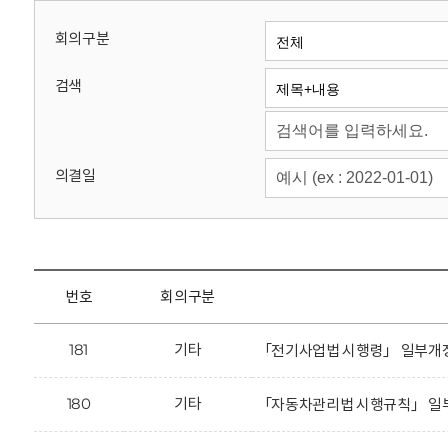
회
회의구분
검색
의결일
번호
회의구분
181
기타
「전기사업법 시행령」 일부개정
180
기타
「자동차관리법 시행규칙」 일부