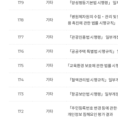
179
기타
「양성평등기본법 시행령」 일부
「병원체자원의 수집‧관리 및 활
178
기타
용 촉진에 관한 법률 시행규칙
177
기타
「관광진흥법 시행령」 일부개정
176
기타
「공공주택 특별법 시행규칙」 
175
기타
｢교육환경 보호에 관한 법률 시
174
기타
「혈액관리법 시행규칙」일부개정
173
기타
「항공보안법 시행령」일부개정안
「주민등록번호 변경 등에 관한
172
기타
개인정보 침해요인 평가 결과