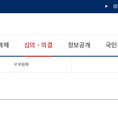
유
인
튜
스
브
타
그
램
과제
심의 · 의결
정보공개
국민
"접기,펼치기"
구 위원회