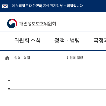
이 누리집은 대한민국 공식 전자정부 누리집입니다.
개
인
위원회 소식
정책 · 법령
국정
정
보
"접기,펼치기"
"접기,펼치기"
심의 · 의결
위원회 결정
보
호
-
위
원