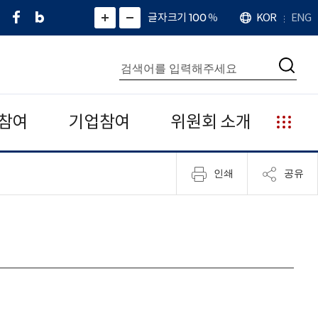
페
네
X
확
글자크기 100
%
KOR
ENG
언
화
화
이
이
(
대
어
면
면
스
버
트
수
확
축
북
블
위
대
통
소
치
검
로
터
합
색
그
)
검
색
참여
기업참여
위원회 소개
누
리
집
인쇄
공유
안
내