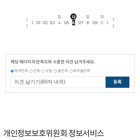
12
12
12
13
〈
〉
〈
121
122
123
4
125
6
127
8
129
0
〉
〈
〉
해당 페이지의 만족도와 소중한 의견 남겨주세요.
매우만족
만족
보통
불만족
매우불만족
등록
개인정보보호위원회 정보서비스