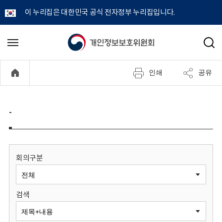
이 누리집은 대한민국 공식 전자정부 누리집입니다.
개
메
검
뉴
색
인
열
인쇄
공유
기
정
보
-
보
호
회의구분
위
검색
원