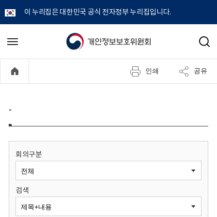
이 누리집은 대한민국 공식 전자정부 누리집입니다.
개
메
검
뉴
색
인
열
인쇄
공유
기
정
보
-
보
호
회의구분
위
검색
원