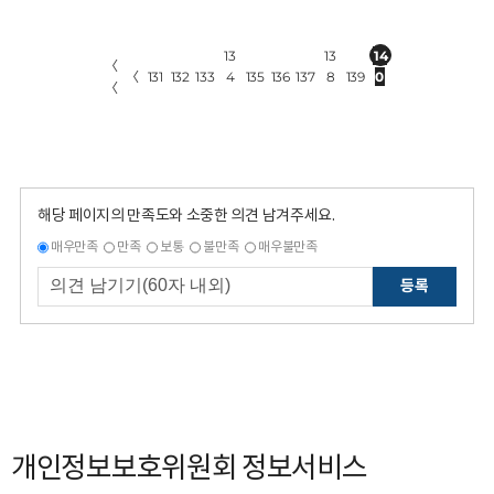
13
13
14
〈
〈
131
132
133
4
135
136
137
8
139
0
〈
해당 페이지의 만족도와 소중한 의견 남겨주세요.
매우만족
만족
보통
불만족
매우불만족
등록
개인정보보호위원회 정보서비스