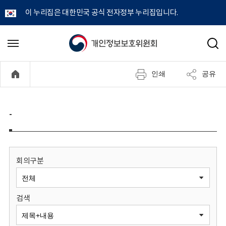
이 누리집은 대한민국 공식 전자정부 누리집입니다.
개
메
검
뉴
색
인
열
인쇄
공유
기
정
보
-
보
호
회의구분
위
검색
원