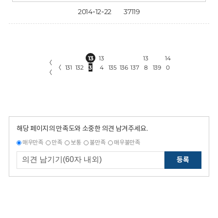
2014-12-22
37119
13
13
13
14
〈
〈
131
132
3
4
135
136
137
8
139
0
〈
해당 페이지의 만족도와 소중한 의견 남겨주세요.
매우만족
만족
보통
불만족
매우불만족
등록