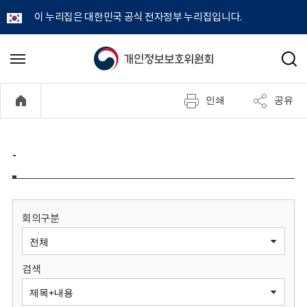
이 누리집은 대한민국 공식 전자정부 누리집입니다.
개
메
검
뉴
색
인
열
인쇄
공유
기
정
보
-
보
호
회의구분
위
검색
원