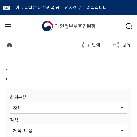
이 누리집은 대한민국 공식 전자정부 누리집입니다.
개
메
검
뉴
색
인
열
인쇄
공유
기
정
보
-
보
호
회의구분
위
검색
원