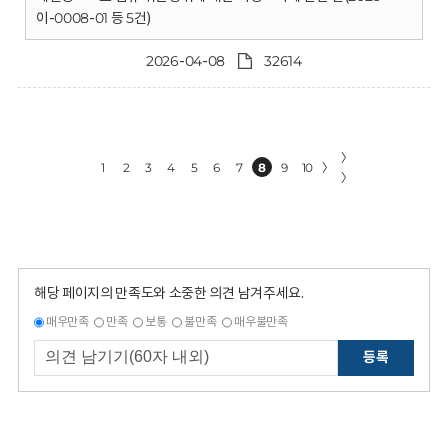
이-0008-01 등 5건)
2026-04-08
32614
〉
1
2
3
4
5
6
7
8
9
10
〉
〉
해당 페이지의 만족도와 소중한 의견 남겨주세요.
매우만족
만족
보통
불만족
매우불만족
등록