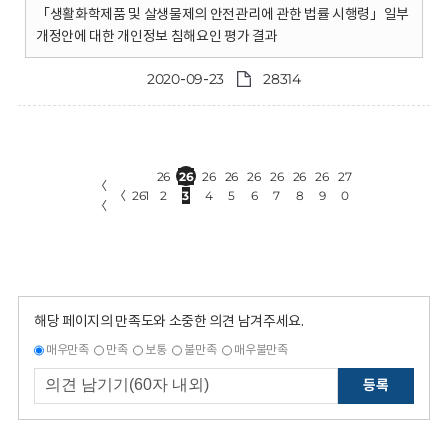
「생활화학제품 및 살생물제의 안전관리에 관한 법률 시행령」일부
개정안에 대한 개인정보 침해요인 평가 결과
2020-09-23
28314
26
26
26
26
26
26
26
26
27
〈
〈
261
2
3
4
5
6
7
8
9
0
〈
해당 페이지의 만족도와 소중한 의견 남겨주세요.
매우만족
만족
보통
불만족
매우불만족
등록