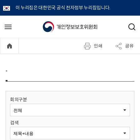
이 누리집은 대한민국 공식 전자정부 누리집입니다.
개
메
검
뉴
색
인
열
인쇄
공유
기
정
보
-
보
호
회의구분
위
검색
원