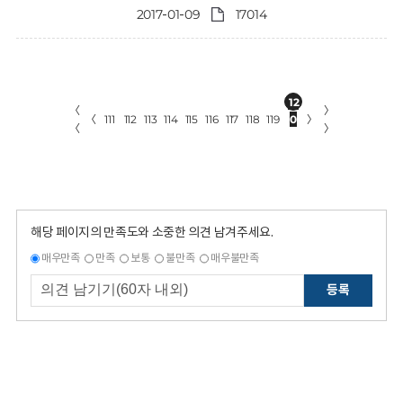
2017-01-09
17014
12
〈
〉
〈
111
112
113
114
115
116
117
118
119
0
〉
〈
〉
해당 페이지의 만족도와 소중한 의견 남겨주세요.
매우만족
만족
보통
불만족
매우불만족
등록