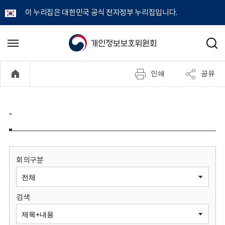
이 누리집은 대한민국 공식 전자정부 누리집입니다.
개
메
검
뉴
색
인
열
인쇄
공유
기
정
보
-
보
호
회의구분
위
검색
원