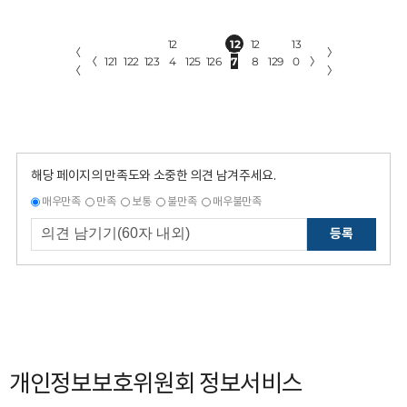
12
12
12
13
〈
〉
〈
121
122
123
4
125
126
7
8
129
0
〉
〈
〉
해당 페이지의 만족도와 소중한 의견 남겨주세요.
매우만족
만족
보통
불만족
매우불만족
등록
개인정보보호위원회 정보서비스