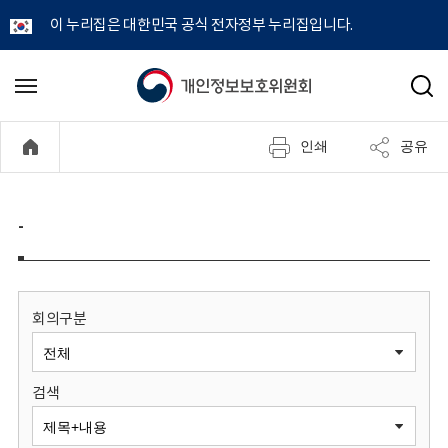
이 누리집은 대한민국 공식 전자정부 누리집입니다.
개
메
검
뉴
색
인
열
인쇄
공유
기
정
보
-
보
호
회의구분
위
검색
원