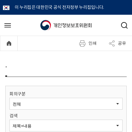
이 누리집은 대한민국 공식 전자정부 누리집입니다.
개
메
검
뉴
색
인
열
인쇄
공유
기
정
보
-
보
호
회의구분
위
검색
원