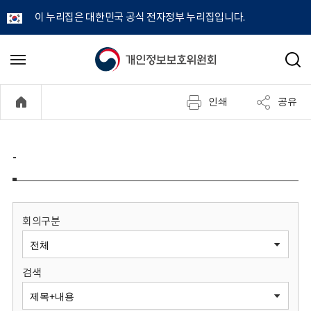
이 누리집은 대한민국 공식 전자정부 누리집입니다.
개
메
검
뉴
색
인
열
인쇄
공유
기
정
보
-
보
호
회의구분
위
검색
원