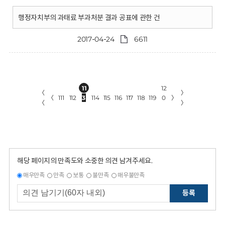
행정자치부의 과태료 부과처분 결과 공표에 관한 건
2017-04-24
6611
11
12
〈
〉
〈
111
112
3
114
115
116
117
118
119
0
〉
〈
〉
해당 페이지의 만족도와 소중한 의견 남겨주세요.
매우만족
만족
보통
불만족
매우불만족
등록