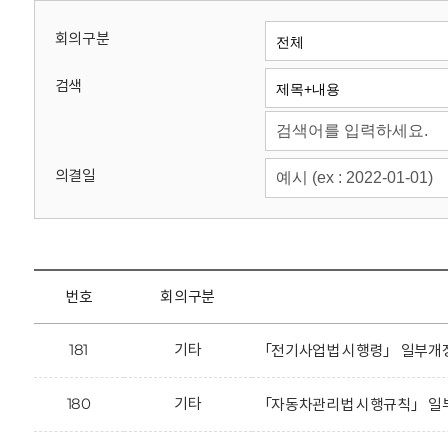
회
회의구분
검색
의결일
번호
회의구분
181
기타
「전기사업법 시행령」 일부개정
180
기타
「자동차관리법 시행규칙」 일부