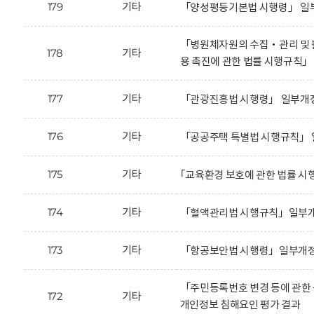
179
기타
「양성평등기본법 시행령」 일부
「병원체자원의 수집‧관리 및 활
178
기타
용 촉진에 관한 법률 시행규칙
177
기타
「관광진흥법 시행령」 일부개정
176
기타
「공공주택 특별법 시행규칙」 
175
기타
｢교육환경 보호에 관한 법률 시
174
기타
「혈액관리법 시행규칙」일부개정
173
기타
「항공보안법 시행령」일부개정안
「주민등록번호 변경 등에 관한
172
기타
개인정보 침해요인 평가 결과