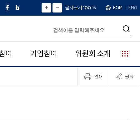
페
네
X
확
글자크기 100
%
KOR
ENG
언
화
화
이
이
(
대
어
면
면
스
버
트
수
확
축
북
블
위
대
통
소
치
검
로
터
합
색
그
)
검
색
참여
기업참여
위원회 소개
누
리
집
인쇄
공유
안
내