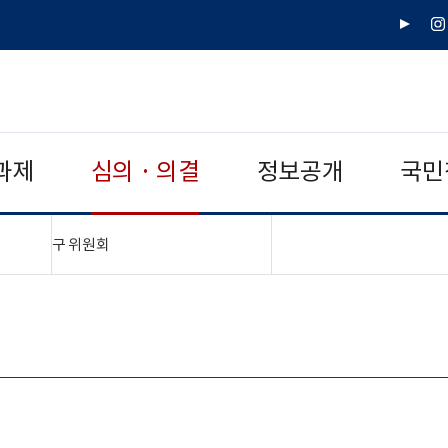
유
인
튜
스
브
타
그
램
과제
심의 · 의결
정보공개
국민
"접기,펼치기"
구 위원회