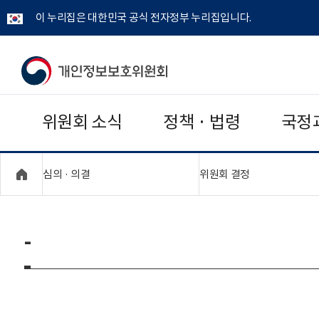
이 누리집은 대한민국 공식 전자정부 누리집입니다.
개
인
위원회 소식
정책 · 법령
국정
정
보
"접기,펼치기"
"접기,펼치기"
심의 · 의결
위원회 결정
보
호
-
위
원