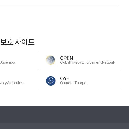
보호 사이트
GPEN
y Assembly
Global Privacy Enforcement Network
CoE
ivacy Authorities
Council of Europe