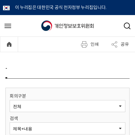
이 누리집은 대한민국 공식 전자정부 누리집입니다.
개
메
검
뉴
색
인
열
인쇄
공유
기
정
보
-
보
호
회의구분
위
검색
원