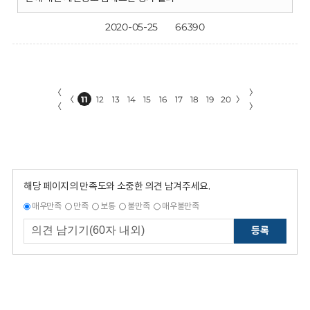
2020-05-25
66390
〈
〉
〈
11
12
13
14
15
16
17
18
19
20
〉
〈
〉
해당 페이지의 만족도와 소중한 의견 남겨주세요.
매우만족
만족
보통
불만족
매우불만족
등록