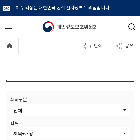
이 누리집은 대한민국 공식 전자정부 누리집입니다.
개
메
검
뉴
색
인
열
인쇄
공유
기
정
보
-
보
호
회의구분
위
검색
원