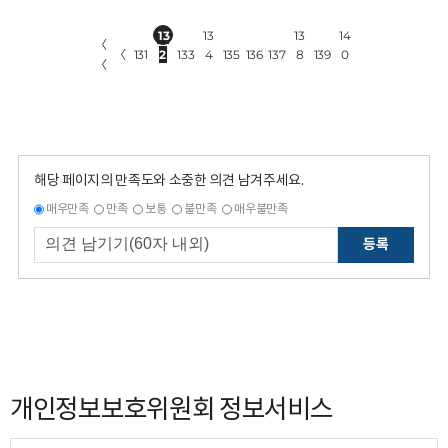
13
13
13
14
〈
〈
131
2
133
4
135
136
137
8
139
0
〈
해당 페이지의 만족도와 소중한 의견 남겨주세요.
매우만족
만족
보통
불만족
매우불만족
등록
개인정보보호위원회 정보서비스