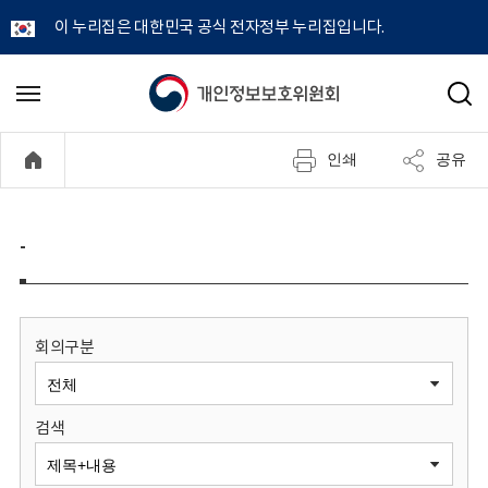
이 누리집은 대한민국 공식 전자정부 누리집입니다.
개
메
검
뉴
색
인
열
인쇄
공유
기
정
보
-
보
호
회의구분
위
검색
원