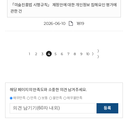
「미술진흥법 시행규칙」 제정안에 대한 개인정보 침해요인 평가에
관한 건
2026-06-10
1819
〉
1
2
3
4
5
6
7
8
9
10
〉
〉
해당 페이지의 만족도와 소중한 의견 남겨주세요.
매우만족
만족
보통
불만족
매우불만족
등록