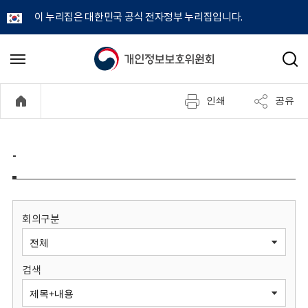
이 누리집은 대한민국 공식 전자정부 누리집입니다.
개
메
검
뉴
색
인
열
인쇄
공유
기
정
보
-
보
호
회의구분
위
검색
원