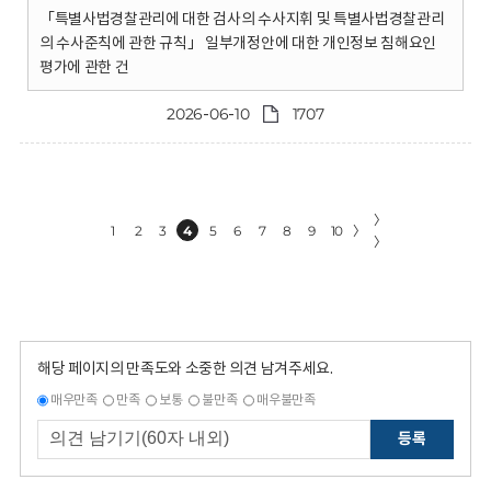
「특별사법경찰관리에 대한 검사의 수사지휘 및 특별사법경찰관리
의 수사준칙에 관한 규칙」 일부개정안에 대한 개인정보 침해요인
평가에 관한 건
2026-06-10
1707
〉
1
2
3
4
5
6
7
8
9
10
〉
〉
해당 페이지의 만족도와 소중한 의견 남겨주세요.
매우만족
만족
보통
불만족
매우불만족
등록