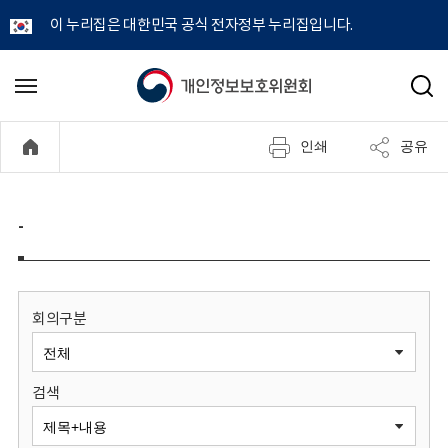
이 누리집은 대한민국 공식 전자정부 누리집입니다.
개
메
검
뉴
색
인
열
인쇄
공유
기
정
보
-
보
호
회의구분
위
검색
원