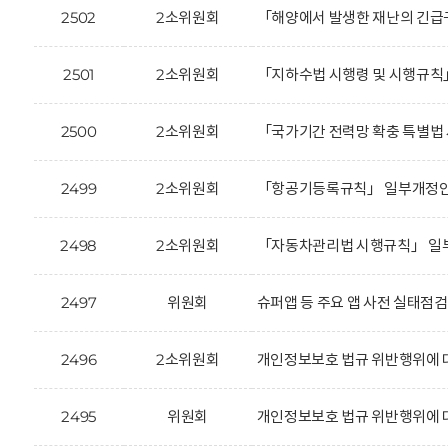
2502
2소위원회
「해양에서 발생한 재난의 긴급구
2501
2소위원회
「지하수법 시행령 및 시행규칙
2500
2소위원회
「국가기간 전력망 확충 특별법 
2499
2소위원회
「항공기등록규칙」 일부개정안에
2498
2소위원회
「자동차관리법 시행규칙」 일부
2497
위원회
슈퍼앱 등 주요 앱 사전 실태점검 
2496
2소위원회
개인정보보호 법규 위반행위에 
2495
위원회
개인정보보호 법규 위반행위에 대한