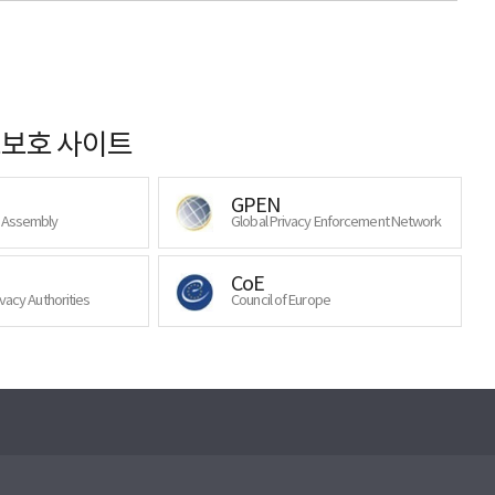
보호 사이트
GPEN
y Assembly
Global Privacy Enforcement Network
CoE
ivacy Authorities
Council of Europe