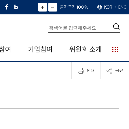
페
네
X
확
글자크기 100
%
KOR
ENG
언
화
화
이
이
(
대
어
면
면
스
버
트
수
확
축
북
블
위
대
통
소
치
검
로
터
합
색
그
)
검
색
참여
기업참여
위원회 소개
누
리
집
인쇄
공유
안
내