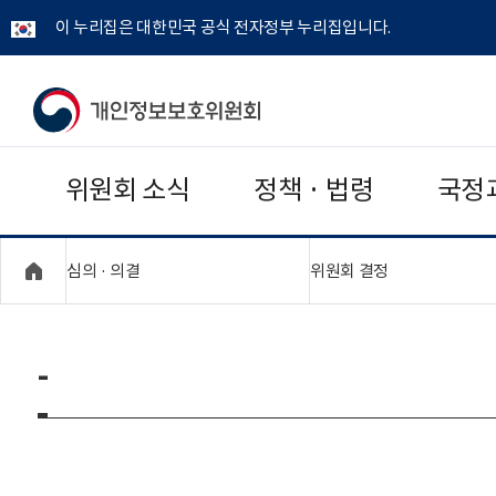
이 누리집은 대한민국 공식 전자정부 누리집입니다.
개
인
위원회 소식
정책 · 법령
국정
정
보
"접기,펼치기"
"접기,펼치기"
심의 · 의결
위원회 결정
보
호
-
위
원