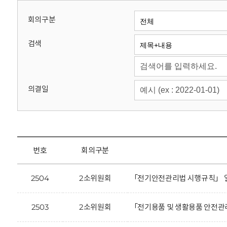
회
회의구분
검색
의결일
번호
회의구분
2504
2소위원회
「전기안전관리법 시행규칙」 일
2503
2소위원회
「전기용품 및 생활용품 안전관