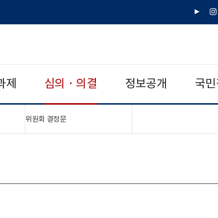
유
인
튜
스
브
타
그
램
과제
심의 · 의결
정보공개
국민
"접기,펼치기"
위원회 결정문