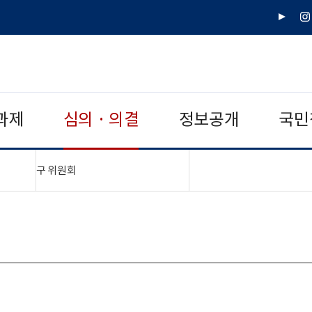
유
인
튜
스
브
타
그
램
과제
심의 · 의결
정보공개
국민
"접기,펼치기"
구 위원회