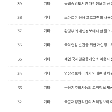
39
기타
국립중앙도서관 개인정보 제공 
38
기타
스마트폰 응용 프로그램의 사용
37
기타
환경부의 개인정보에 대한 질의 
36
기타
국악연감 발간을 위한 개인정보처
35
기타
폐업 국제결혼중개업소 이용자 신
34
기타
영상정보처리기기 안내판 설치 
33
기타
금융지주회사등의 고객정보 제공
32
기타
국군재정관리단의 처리정보의 이