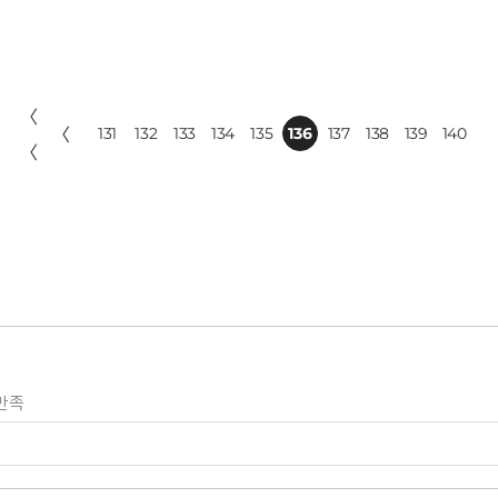
〈
〈
131
132
133
134
135
136
137
138
139
140
〈
만족