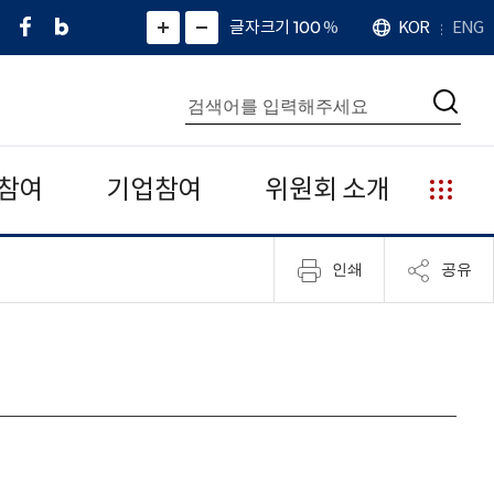
페
네
X
확
글자크기 100
%
KOR
ENG
언
화
화
이
이
(
대
어
면
면
스
버
트
수
확
축
북
블
위
대
통
소
치
검
로
터
합
색
그
)
검
색
참여
기업참여
위원회 소개
누
리
집
인쇄
공유
안
내