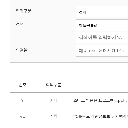
회
회의구분
검색
의결일
번호
회의구분
41
기타
스마트폰 응용 프로그램(applic
40
기타
2015년도 개인정보보호 시행계획