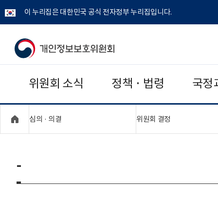
이 누리집은 대한민국 공식 전자정부 누리집입니다.
개
인
위원회 소식
정책 · 법령
국정
정
보
"접기,펼치기"
"접기,펼치기"
심의 · 의결
위원회 결정
보
호
-
위
원