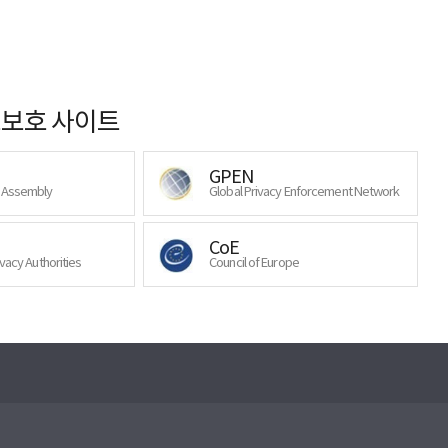
보호 사이트
GPEN
y Assembly
Global Privacy Enforcement Network
CoE
ivacy Authorities
Council of Europe