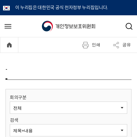
이 누리집은 대한민국 공식 전자정부 누리집입니다.
개
메
검
뉴
색
인
열
인쇄
공유
기
정
보
-
보
호
회의구분
위
검색
원