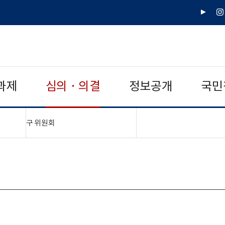
유
인
튜
스
브
타
그
램
과제
심의 · 의결
정보공개
국민
"접기,펼치기"
구 위원회