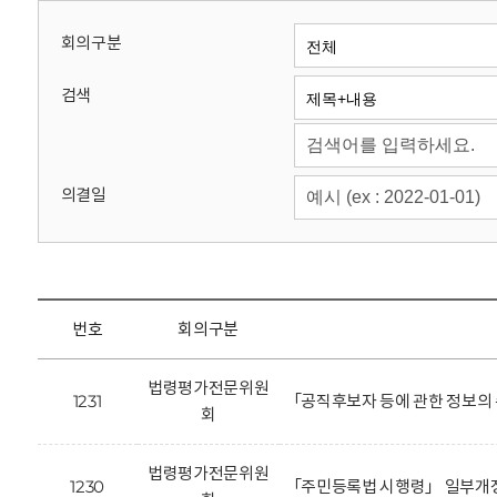
회
회의구분
검색
의결일
번호
회의구분
법령평가전문위원
1231
「공직후보자 등에 관한 정보의 
회
법령평가전문위원
1230
「주민등록법 시행령」 일부개정