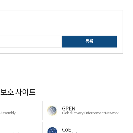
등록
보호 사이트
GPEN
y Assembly
Global Privacy Enforcement Network
CoE