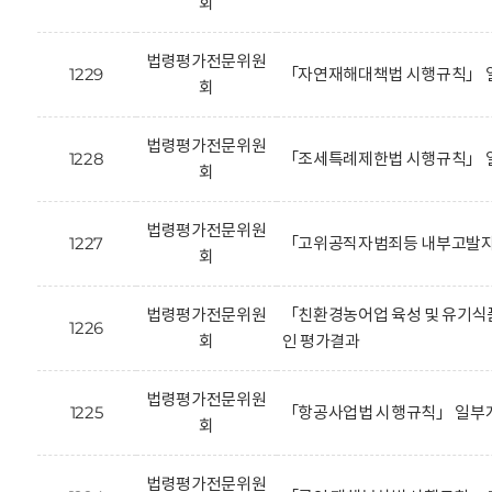
회
법령평가전문위원
1229
「자연재해대책법 시행규칙」 일
회
법령평가전문위원
1228
「조세특례제한법 시행규칙」 
회
법령평가전문위원
1227
「고위공직자범죄등 내부고발자 
회
법령평가전문위원
「친환경농어업 육성 및 유기식품
1226
회
인 평가결과
법령평가전문위원
1225
「항공사업법 시행규칙」 일부개
회
법령평가전문위원