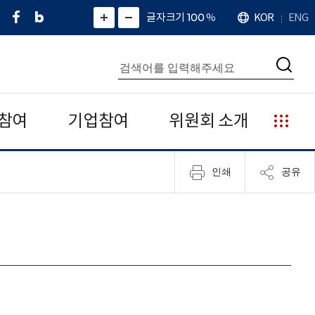
페
네
X
확
글자크기 100
%
KOR
ENG
언
화
화
이
이
(
대
어
면
면
스
버
트
수
확
축
북
블
위
대
통
소
치
검
로
터
합
색
그
)
검
색
참여
기업참여
위원회 소개
누
리
집
인쇄
공유
안
내