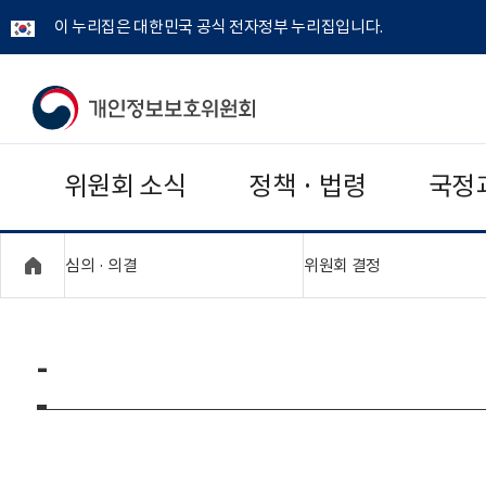
이 누리집은 대한민국 공식 전자정부 누리집입니다.
개
인
위원회 소식
정책 · 법령
국정
정
보
"접기,펼치기"
"접기,펼치기"
심의 · 의결
위원회 결정
보
호
-
위
원