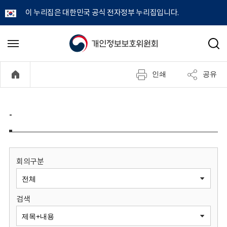
이 누리집은 대한민국 공식 전자정부 누리집입니다.
개
메
검
뉴
색
인
열
인쇄
공유
기
정
보
-
보
호
회의구분
위
검색
원