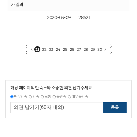
가 결과
2020-03-09
28521
〈
〉
〈
21
22
23
24
25
26
27
28
29
30
〉
〈
〉
해당 페이지의 만족도와 소중한 의견 남겨주세요.
매우만족
만족
보통
불만족
매우불만족
등록