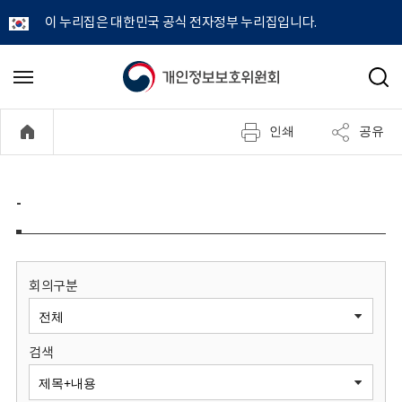
이 누리집은 대한민국 공식 전자정부 누리집입니다.
개
메
검
뉴
색
인
열
인쇄
공유
기
정
보
-
보
호
회의구분
위
검색
원