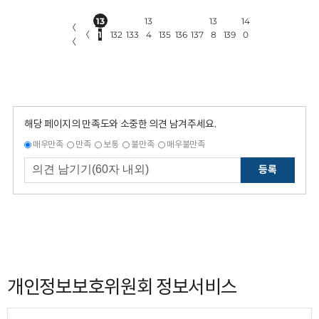
13
13
13
14
〈
〈
1
132
133
4
135
136
137
8
139
0
〈
해당 페이지의 만족도와 소중한 의견 남겨주세요.
매우만족
만족
보통
불만족
매우불만족
등록
개인정보보호위원회 정보서비스