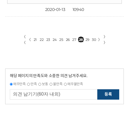
2020-01-13
10940
〈
〉
〈
21
22
23
24
25
26
27
28
29
30
〉
〈
〉
해당 페이지의 만족도와 소중한 의견 남겨주세요.
매우만족
만족
보통
불만족
매우불만족
등록