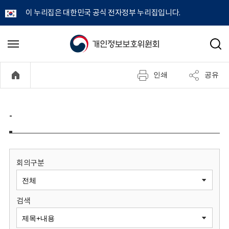
이 누리집은 대한민국 공식 전자정부 누리집입니다.
개
메
검
뉴
색
인
열
인쇄
공유
기
정
보
-
보
호
회의구분
위
검색
원