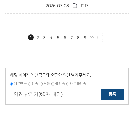
2026-07-08
1217
〉
1
2
3
4
5
6
7
8
9
10
〉
〉
해당 페이지의 만족도와 소중한 의견 남겨주세요.
매우만족
만족
보통
불만족
매우불만족
등록