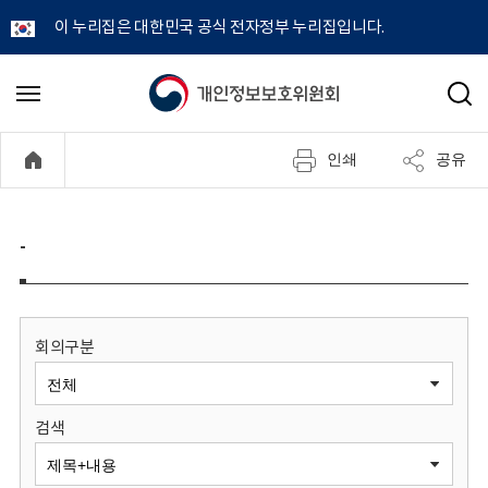
이 누리집은 대한민국 공식 전자정부 누리집입니다.
개
메
검
뉴
색
인
열
인쇄
공유
기
정
보
-
보
호
회의구분
위
검색
원