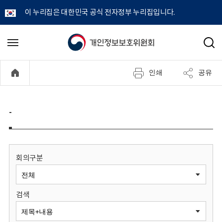
이 누리집은 대한민국 공식 전자정부 누리집입니다.
개
메
검
뉴
색
인
열
인쇄
공유
기
정
보
-
보
호
회의구분
위
검색
원