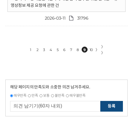
영상정보 제공 요청에 관한 건
2026-03-11
31796
〉
1
2
3
4
5
6
7
8
9
10
〉
〉
해당 페이지의 만족도와 소중한 의견 남겨주세요.
매우만족
만족
보통
불만족
매우불만족
등록