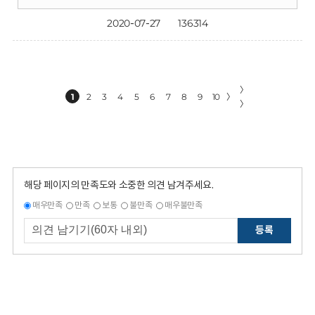
2020-07-27
136314
〉
1
2
3
4
5
6
7
8
9
10
〉
〉
해당 페이지의 만족도와 소중한 의견 남겨주세요.
매우만족
만족
보통
불만족
매우불만족
등록