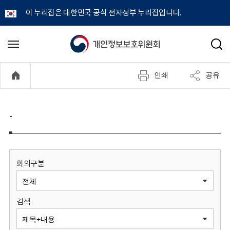
이 누리집은 대한민국 공식 전자정부 누리집입니다.
개
메
검
뉴
색
인
열
인쇄
공유
기
정
보
-
보
호
회의구분
위
검색
원